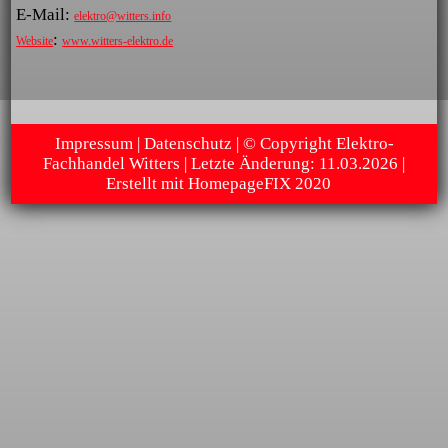
E-Mail:
elektro@witters.info
:
Website
www.witters-elektro.de
Impressum
|
Datenschutz
| © Copyright Elektro-
Fachhandel Witters | Letzte Änderung: 11.03.2026 |
Erstellt mit
HomepageFIX 2020